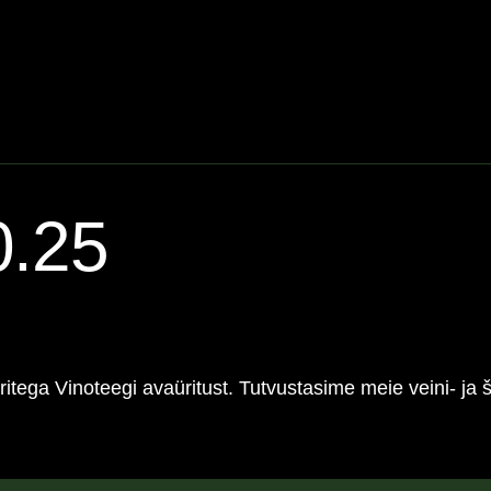
0.25
ritega Vinoteegi avaüritust. Tutvustasime meie veini- j