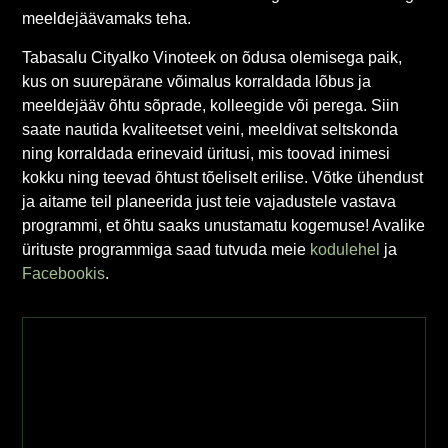
meeldejäävamaks teha.
Tabasalu Cityalko Vinoteek on õdusa olemisega paik,
kus on suurepärane võimalus korraldada lõbus ja
meeldejääv õhtu sõprade, kolleegide või perega. Siin
saate nautida kvaliteetset veini, meeldivat seltskonda
ning korraldada erinevaid üritusi, mis toovad inimesi
kokku ning teevad õhtust tõeliselt erilise. Võtke ühendust
ja aitame teil planeerida just teie vajadustele vastava
programmi, et õhtu saaks unustamatu kogemuse! Avalike
ürituste programmiga saad tutvuda meie
kodulehel
ja
Facebookis
.