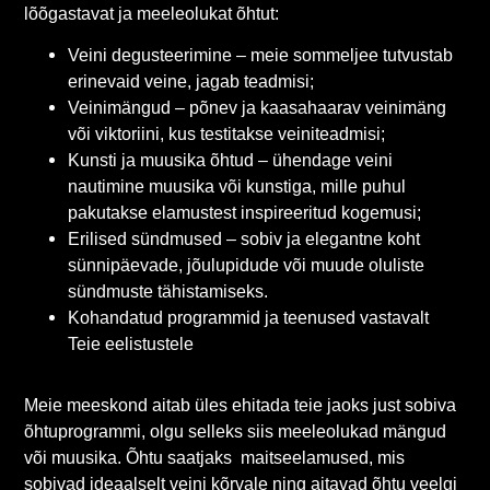
lõõgastavat ja meeleolukat õhtut:
Veini degusteerimine – meie sommeljee tutvustab
erinevaid veine, jagab teadmisi;
Veinimängud – põnev ja kaasahaarav veinimäng
või viktoriini, kus testitakse veiniteadmisi;
Kunsti ja muusika õhtud – ühendage veini
nautimine muusika või kunstiga, mille puhul
pakutakse elamustest inspireeritud kogemusi;
Erilised sündmused – sobiv ja elegantne koht
sünnipäevade, jõulupidude või muude oluliste
sündmuste tähistamiseks.
Kohandatud programmid ja teenused vastavalt
Teie eelistustele
Meie meeskond aitab üles ehitada teie jaoks just sobiva
õhtuprogrammi, olgu selleks siis meeleolukad mängud
või muusika. Õhtu saatjaks maitseelamused, mis
sobivad ideaalselt veini kõrvale ning aitavad õhtu veelgi