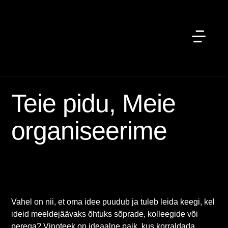
Teie pidu, Meie
organiseerime
Vahel on nii, et oma idee puudub ja tuleb leida keegi, kel
ideid meeldejäävaks õhtuks sõprade, kolleegide või
perega? Vinoteek on ideaalne paik, kus korraldada